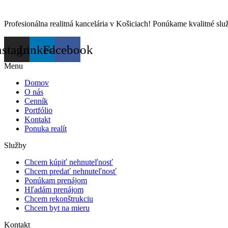
Profesionálna realitná kancelária v Košiciach! Ponúkame kvalitné sl
nstagram
Linkedin
Facebook
Menu
Domov
O nás
Cenník
Portfólio
Kontakt
Ponuka realít
Služby
Chcem kúpiť nehnuteľnosť
Chcem predať nehnuteľnosť
Ponúkam prenájom
Hľadám prenájom
Chcem rekonštrukciu
Chcem byt na mieru
Kontakt