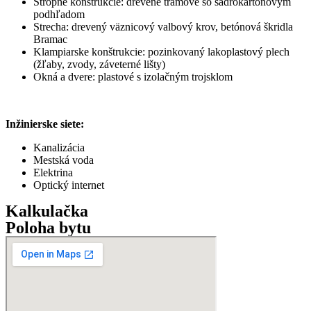
Stropné konštrukcie: drevené trámové so sadrokartónovým
podhľadom
Strecha: drevený väznicový valbový krov, betónová škridla
Bramac
Klampiarske konštrukcie: pozinkovaný lakoplastový plech
(žľaby, zvody, záveterné lišty)
Okná a dvere: plastové s izolačným trojsklom
Inžinierske siete:
Kanalizácia
Mestská voda
Elektrina
Optický internet
Kalkulačka
Poloha bytu