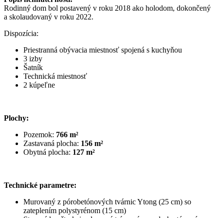
Rodinný dom bol postavený v roku 2018 ako holodom, dokončený
a skolaudovaný v roku 2022.
Dispozícia:
Priestranná obývacia miestnosť spojená s kuchyňou
3 izby
Šatník
Technická miestnosť
2 kúpeľne
Plochy:
Pozemok:
766 m²
Zastavaná plocha:
156 m²
Obytná plocha:
127 m²
Technické parametre:
Murovaný z pórobetónových tvárnic Ytong (25 cm) so
zateplením polystyrénom (15 cm)