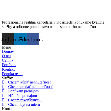
Profesionálna realitná kancelária v Košiciach! Ponúkame kvalitné
služby a odborné poradenstvo na miestnom trhu nehnuteľností.
stagram
Linkedin
Facebook
Menu
Domov
O nás
Cenník
Portfólio
Kontakt
Ponuka realít
Služby
Chcem kúpiť nehnuteľnosť
Chcem predať nehnuteľnosť
Ponúkam prenájom
Hľadám prenájom
Chcem rekonštrukciu
Chcem byt na mieru
Kontakt