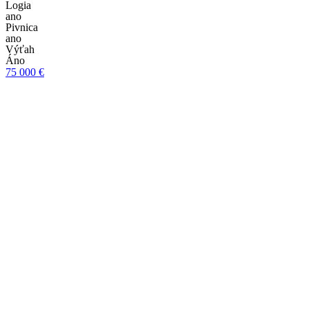
Logia
ano
Pivnica
ano
Výťah
Áno
75 000 €