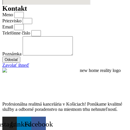
Kontakt
Meno
Priezvisko
Email
Telefónne číslo
Poznámka
Odoslať
Zavolať ihneď
Profesionálna realitná kancelária v Košiciach! Ponúkame kvalitné
služby a odborné poradenstvo na miestnom trhu nehnuteľností.
nstagram
Linkedin
Facebook