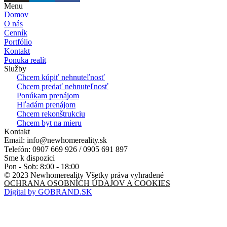
Menu
Domov
O nás
Cenník
Portfólio
Kontakt
Ponuka realít
Služby
Chcem kúpiť nehnuteľnosť
Chcem predať nehnuteľnosť
Ponúkam prenájom
Hľadám prenájom
Chcem rekonštrukciu
Chcem byt na mieru
Kontakt
Email: info@newhomereality.sk
Telefón: 0907 669 926 / 0905 691 897
Sme k dispozici
Pon - Sob: 8:00 - 18:00
© 2023 Newhomereality Všetky práva vyhradené
OCHRANA OSOBNÍCH ÚDAJOV A COOKIES
Digital by GOBRAND.SK