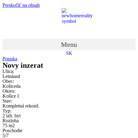
Preskočiť na obsah
Menu
SK
EN
Ponuka
Novy inzerat
Ulica:
Letnáasd
Obec:
Košiceda
Okres:
Košice I
Stav:
Kompletná rekonš.
Typ:
2 izb. byt
Rozloha
75 m2
Poschodie
5/7