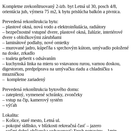
Kompletne zrekonštruovaný 2-izb. byt Letná ul 30, posch 4/8,
orientácia juh, výmera 75 m2, k bytu prislúcha balkón a pivnica.
Prevedená rekonštrukcia bytu:
– plastové okná, nová vodo a elektroinštalácia, radiátory
– bezpečnostné vstupné dvere, plastové okná, žalúzie, interiérové
dvere s obložkovými zárubňami
– laminátové podlahy, nové omietky
– murované jadro, kúpeľňa s sprchovým kútom, umývadlo položené
na doske, zrkadlo
– toaleta geberit s odsávaním
– kuchynská linka na mieru so vstavanou rurou, varnou doskou,
digestorom, predpríprava na umývačku riadu a chladničku s
mrazničkou
– kompletne zariadený
Prevedená rekonštrukcia bytového domu:
– zateplený, vymenené schránky, zvončeky
– vstup na čip, kamerový systém
– výťah
Lokalita:
– Košice, staré mesto, Letná ul.
– pokojné sídlisko, v blízkosti rekreačná časť – jazero
– veľmi dobrá občianska vybavenosť: Fresh potraviny – 1min.,